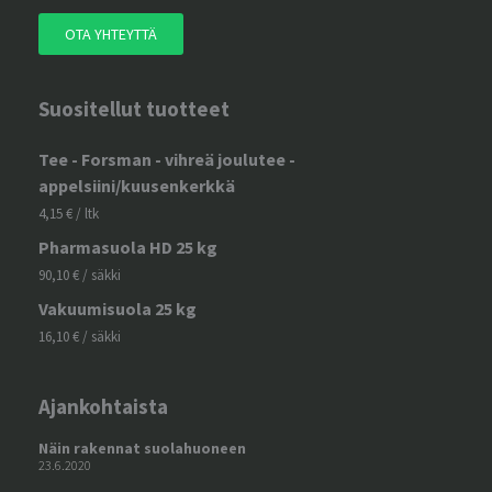
OTA YHTEYTTÄ
Suositellut tuotteet
Tee - Forsman - vihreä joulutee -
appelsiini/kuusenkerkkä
4,15
€
/ ltk
Pharmasuola HD 25 kg
90,10
€
/ säkki
Vakuumisuola 25 kg
16,10
€
/ säkki
Ajankohtaista
Näin rakennat suolahuoneen
23.6.2020