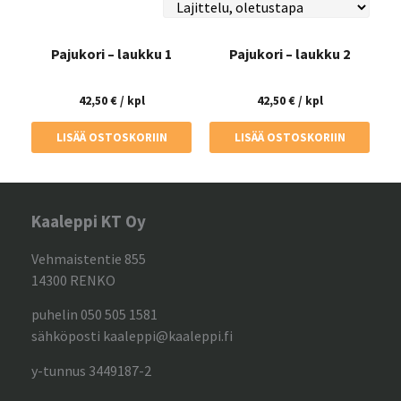
Pajukori – laukku 1
Pajukori – laukku 2
42,50
€
/ kpl
42,50
€
/ kpl
LISÄÄ OSTOSKORIIN
LISÄÄ OSTOSKORIIN
Kaaleppi KT Oy
Vehmaistentie 855
14300 RENKO
puhelin 050 505 1581
sähköposti kaaleppi@kaaleppi.fi
y-tunnus 3449187-2