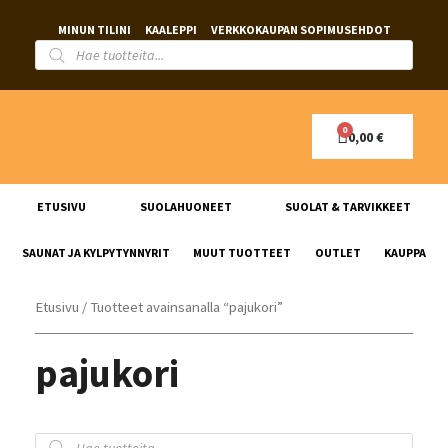
MINUN TILINI
KAALEPPI
VERKKOKAUPAN SOPIMUSEHDOT
0,00
€
ETUSIVU
SUOLAHUONEET
SUOLAT & TARVIKKEET
SAUNAT JA KYLPYTYNNYRIT
MUUT TUOTTEET
OUTLET
KAUPPA
Etusivu
/ Tuotteet avainsanalla “pajukori”
pajukori