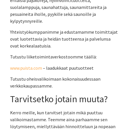
erilaisia pajukoreja, hyvinvointituotteita,
suolalamppuja, saunahattuja, saunamittareita ja
pesuaineita iholle, pyykille sekä saunoille ja
kylpytynnyreille.
Yhteistyökumppanimme ja edustamamme toimittajat
ovat luotettavia ja heidän tuotteensa ja palvelunsa
ovat korkealaatuisia.
Tutustu liiketoimintaverkostoomme täällä:
www.puista.com
– laadukkaat puutuotteet
Tutustu oheisvalikoimaan kokonaisuudessaan
verkkokaupassamme.
Tarvitsetko jotain muuta?
Kerro meille, kun tarvitset jotain mikä puuttuu
valikoimastamme. Teemme aina parhaamme sen
löytymiseen, miellyttävään hinnoitteluun ja nopeaan