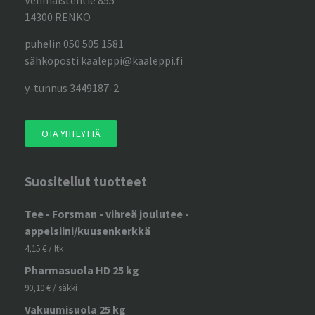
Vehmaistentie 855
14300 RENKO
puhelin 050 505 1581
sähköposti kaaleppi@kaaleppi.fi
y-tunnus 3449187-2
OTA YHTEYTTÄ
Suositellut tuotteet
Tee - Forsman - vihreä joulutee -
appelsiini/kuusenkerkkä
4,15
€
/ ltk
Pharmasuola HD 25 kg
90,10
€
/ säkki
Vakuumisuola 25 kg