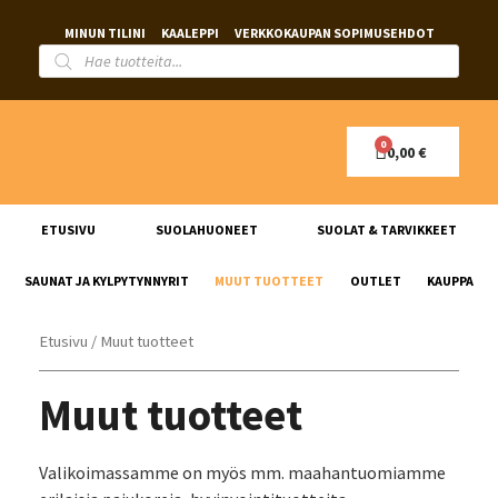
MINUN TILINI
KAALEPPI
VERKKOKAUPAN SOPIMUSEHDOT
0,00
€
ETUSIVU
SUOLAHUONEET
SUOLAT & TARVIKKEET
SAUNAT JA KYLPYTYNNYRIT
MUUT TUOTTEET
OUTLET
KAUPPA
Etusivu
/ Muut tuotteet
Muut tuotteet
Valikoimassamme on myös mm. maahantuomiamme