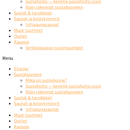
Suolahoito — kenelle suolahoito sopii
Näin rakennat suolahuoneen
Suolat & tarvikkeet
Saunat ja kylpytynnyrit
Infrapunasaunat
Muut tuotteet
Outlet
Kauppa
Verkkokaupan sopimusehdot
Menu
Etusivu
Suolahuoneet
Mikä on suolahuone?
Suolahoito — kenelle suolahoito sopii
Näin rakennat suolahuoneen
Suolat & tarvikkeet
Saunat ja kylpytynnyrit
Infrapunasaunat
Muut tuotteet
Outlet
Kauppa