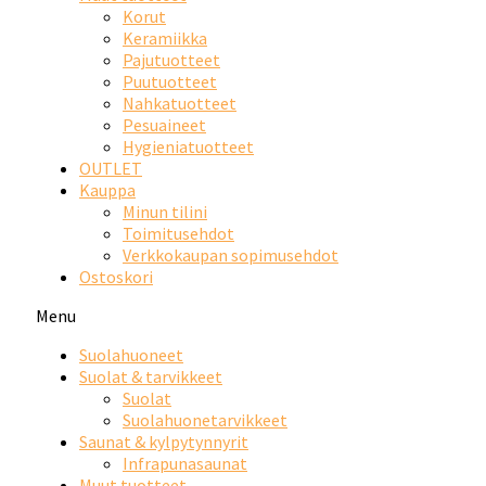
Korut
Keramiikka
Pajutuotteet
Puutuotteet
Nahkatuotteet
Pesuaineet
Hygieniatuotteet
OUTLET
Kauppa
Minun tilini
Toimitusehdot
Verkkokaupan sopimusehdot
Ostoskori
Menu
Suolahuoneet
Suolat & tarvikkeet
Suolat
Suolahuonetarvikkeet
Saunat & kylpytynnyrit
Infrapunasaunat
Muut tuotteet