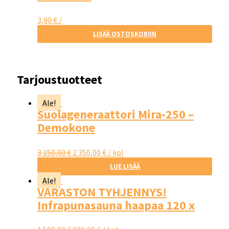
3,90
€
/
LISÄÄ OSTOSKORIIN
Tarjoustuotteet
Ale!
Suolageneraattori Mira-250 –
Demokone
3 150,00
€
2 350,00
€
/ kpl
LUE LISÄÄ
Ale!
VARASTON TYHJENNYS!
Infrapunasauna haapaa 120 x
120 – Saunax