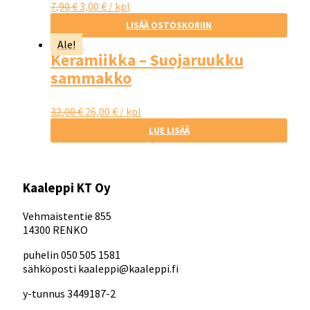
7,90
€
3,00
€
/ kpl
LISÄÄ OSTOSKORIIN
Ale!
Keramiikka – Suojaruukku
sammakko
32,00
€
26,00
€
/ kpl
LUE LISÄÄ
Kaaleppi KT Oy
Vehmaistentie 855
14300 RENKO
puhelin 050 505 1581
sähköposti kaaleppi@kaaleppi.fi
y-tunnus 3449187-2