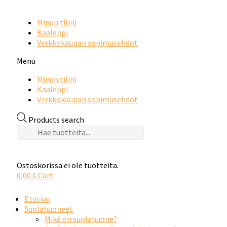
Minun tilini
Kaaleppi
Verkkokaupan sopimusehdot
Menu
Minun tilini
Kaaleppi
Verkkokaupan sopimusehdot
Products search
Ostoskorissa ei ole tuotteita.
0,00
€
Cart
Etusivu
Suolahuoneet
Mikä on suolahuone?