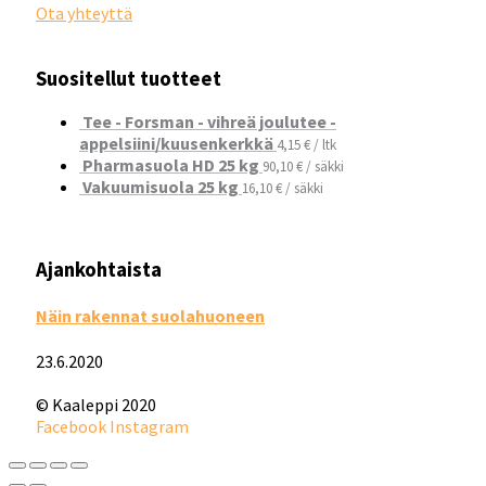
Ota yhteyttä
Suositellut tuotteet
Tee - Forsman - vihreä joulutee -
appelsiini/kuusenkerkkä
4,15
€
/ ltk
Pharmasuola HD 25 kg
90,10
€
/ säkki
Vakuumisuola 25 kg
16,10
€
/ säkki
Ajankohtaista
Näin rakennat suolahuoneen
23.6.2020
© Kaaleppi 2020
Facebook
Instagram